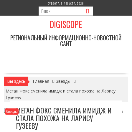
Перейти
СУББОТА, 8 АВГУСТА, 2026
к
содержимому
DIGISCOPE
РЕГИОНАЛЬНЫЙ ИНФОРМАЦИОННО-НОВОСТНОЙ
САЙТ
Вы здесь
Главная
Звезды
Меган Фокс сменила имидж и стала похожа на Ларису
Гузееву
МЕГАН ФОКС СМЕНИЛА ИМИДЖ И
Звезды
СТАЛА ПОХОЖА НА ЛАРИСУ
ГУЗЕЕВУ