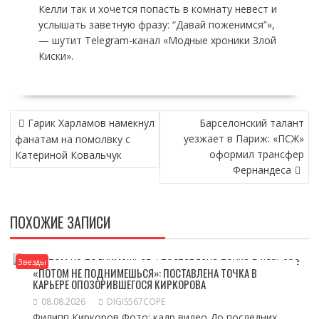
Келли так и хочется попасть в комнату невест и
услышать заветную фразу: “Давай поженимся”»,
— шутит Telegram-канал «Модные хроники Злой
Киски».
НАВИГАЦИЯ
Гарик Харламов намекнул
Барселонский талант
ПО
уезжает в Париж: «ПСЖ»
фанатам на помолвку с
ЗАПИСЯМ
оформил трансфер
Катериной Ковальчук
Фернандеса
ПОХОЖИЕ ЗАПИСИ
Звезды
«ПОТОМ НЕ ПОДНИМЕШЬСЯ»: ПОСТАВЛЕНА ТОЧКА В
КАРЬЕРЕ ОПОЗОРИВШЕГОСЯ КИРКОРОВА
08.08.2026
DIGIS567COPE
Филипп Киркоров Фото: кадр видео До последних