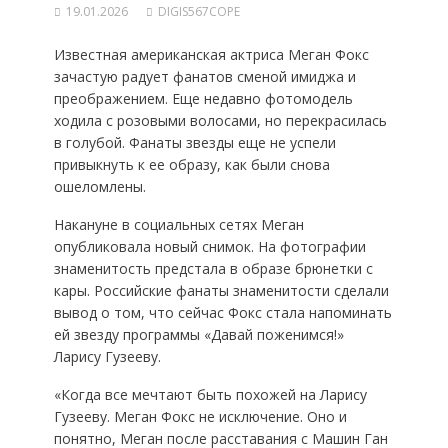
19.01.2026
DIGIS567COPE
Известная американская актриса Меган Фокс
зачастую радует фанатов сменой имиджа и
преображением. Еще недавно фотомодель
ходила с розовыми волосами, но перекрасилась
в голубой. Фанаты звезды еще не успели
привыкнуть к ее образу, как были снова
ошеломлены.
Накануне в социальных сетях Меган
опубликовала новый снимок. На фотографии
знаменитость предстала в образе брюнетки с
кары. Российские фанаты знаменитости сделали
вывод о том, что сейчас Фокс стала напоминать
ей звезду программы «Давай поженимся!»
Ларису Гузееву.
«Когда все мечтают быть похожей на Ларису
Гузееву. Меган Фокс не исключение. Оно и
понятно, Меган после расставания с Машин Ган