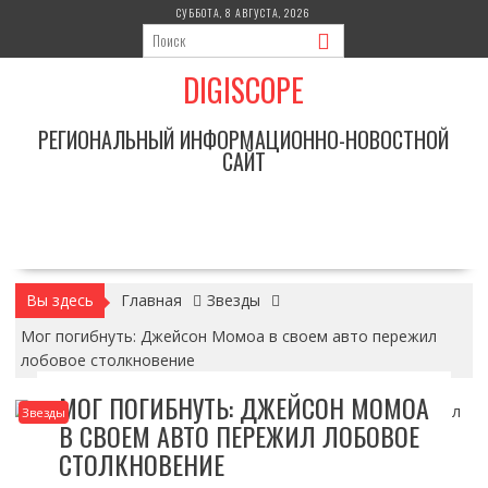
Перейти
СУББОТА, 8 АВГУСТА, 2026
к
содержимому
DIGISCOPE
РЕГИОНАЛЬНЫЙ ИНФОРМАЦИОННО-НОВОСТНОЙ
САЙТ
Вы здесь
Главная
Звезды
Мог погибнуть: Джейсон Момоа в своем авто пережил
лобовое столкновение
МОГ ПОГИБНУТЬ: ДЖЕЙСОН МОМОА
Звезды
В СВОЕМ АВТО ПЕРЕЖИЛ ЛОБОВОЕ
СТОЛКНОВЕНИЕ