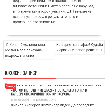
ведь в аварии целиком и полностью был
виноват мотоциклист. Актер правил не нарушал,
в то время как второй участник ДТП выехал на
встречную полосу, в результате чего и
произошло столкновение.
НАВИГАЦИЯ
Копия Смольянинова:
Не вернется в эфир? Судьба
ПО
Ларисы Гузеевой решена
Мельникова показала
ЗАПИСЯМ
подросшего сына
ПОХОЖИЕ ЗАПИСИ
Звезды
«ПОТОМ НЕ ПОДНИМЕШЬСЯ»: ПОСТАВЛЕНА ТОЧКА В
КАРЬЕРЕ ОПОЗОРИВШЕГОСЯ КИРКОРОВА
08.08.2026
DIGIS567COPE
Филипп Киркоров Фото: кадр видео До последних