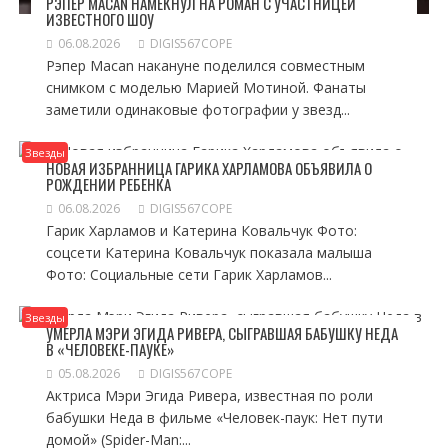
РЭПЕР MACAN НАМЕКНУЛ НА РОМАН С УЧАСТНИЦЕЙ
ИЗВЕСТНОГО ШОУ
06.08.2026
DIGIS567COPE
Рэпер Macan накануне поделился совместным
снимком с моделью Марией Мотиной. Фанаты
заметили одинаковые фотографии у звезд...
Звезды
НОВАЯ ИЗБРАННИЦА ГАРИКА ХАРЛАМОВА ОБЪЯВИЛА О
РОЖДЕНИИ РЕБЕНКА
06.08.2026
DIGIS567COPE
Гарик Харламов и Катерина Ковальчук Фото:
соцсети Катерина Ковальчук показала малыша
Фото: Социальные сети Гарик Харламов...
Звезды
УМЕРЛА МЭРИ ЭГИДА РИВЕРА, СЫГРАВШАЯ БАБУШКУ НЕДА
В «ЧЕЛОВЕКЕ-ПАУКЕ»
05.08.2026
DIGIS567COPE
Актриса Мэри Эгида Ривера, известная по роли
бабушки Неда в фильме «Человек-паук: Нет пути
домой» (Spider-Man:...