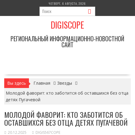
Перейти
ЧЕТВЕРГ, 6 АВГУСТА, 2026
к
содержимому
DIGISCOPE
РЕГИОНАЛЬНЫЙ ИНФОРМАЦИОННО-НОВОСТНОЙ
САЙТ
Вы здесь
Главная
Звезды
Молодой фаворит: кто заботится об оставшихся без отца
детях Пугачевой
МОЛОДОЙ ФАВОРИТ: КТО ЗАБОТИТСЯ ОБ
ОСТАВШИХСЯ БЕЗ ОТЦА ДЕТЯХ ПУГАЧЕВОЙ
20.12.2025
DIGIS567COPE