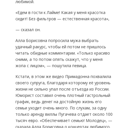
любимой.
«Едем в гости к Лайме! Какая у меня красотка
сидит! Без фильтров — естественная красота»,
— сказал он.
Алла Борисовна попросила мужа выбрать
удачный ракурс, чтобы ей потом не пришлось
читать обидные комментарии. «Только красиво
сними, а то потом опять скажут, что у меня
жопа с лицом», — пошутила певица.
Кстати, в этом же видео Примадонна похвалила
своего супруга, благодаря которому её уровень
жизни не сильно упал после отъезда из России.
Юморист составил очень плотный гастрольный
график, ведь денег на достойную жизнь его
семьи уходит очень много. По слухам, за одну
только аренду виллы Пугачева отдает около 100
тысяч евро. «Обеспечивает семью! Молодец», —
сказала Алла Борисовна о концертах любимого.