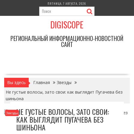
Перейти
ПЯТНИЦА, 7 АВГУСТА, 2026
к
содержимому
DIGISCOPE
РЕГИОНАЛЬНЫЙ ИНФОРМАЦИОННО-НОВОСТНОЙ
САЙТ
Вы здесь
Главная
Звезды
Не густые волосы, зато свои: как выглядит Пугачева без
шиньона
НЕ ГУСТЫЕ ВОЛОСЫ, ЗАТО СВОИ:
Звезды
КАК ВЫГЛЯДИТ ПУГАЧЕВА БЕЗ
ШИНЬОНА