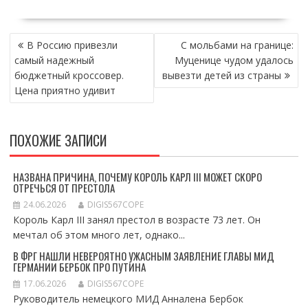
НАВИГАЦИЯ
В Россию привезли
С мольбами на границе:
ПО
самый надежный
Муценице чудом удалось
ЗАПИСЯМ
бюджетный кроссовер.
вывезти детей из страны
Цена приятно удивит
ПОХОЖИЕ ЗАПИСИ
НАЗВАНА ПРИЧИНА, ПОЧЕМУ КОРОЛЬ КАРЛ III МОЖЕТ СКОРО
ОТРЕЧЬСЯ ОТ ПРЕСТОЛА
24.06.2026
DIGIS567COPE
Король Карл III занял престол в возрасте 73 лет. Он
мечтал об этом много лет, однако...
В ФРГ НАШЛИ НЕВЕРОЯТНО УЖАСНЫМ ЗАЯВЛЕНИЕ ГЛАВЫ МИД
ГЕРМАНИИ БЕРБОК ПРО ПУТИНА
17.06.2026
DIGIS567COPE
Руководитель немецкого МИД Анналена Бербок