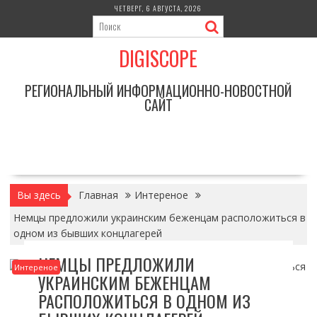
Перейти
ЧЕТВЕРГ, 6 АВГУСТА, 2026
к
содержимому
DIGISCOPE
РЕГИОНАЛЬНЫЙ ИНФОРМАЦИОННО-НОВОСТНОЙ
САЙТ
Вы здесь
Главная
Интереное
Немцы предложили украинским беженцам расположиться в
одном из бывших концлагерей
НЕМЦЫ ПРЕДЛОЖИЛИ
Интереное
УКРАИНСКИМ БЕЖЕНЦАМ
РАСПОЛОЖИТЬСЯ В ОДНОМ ИЗ