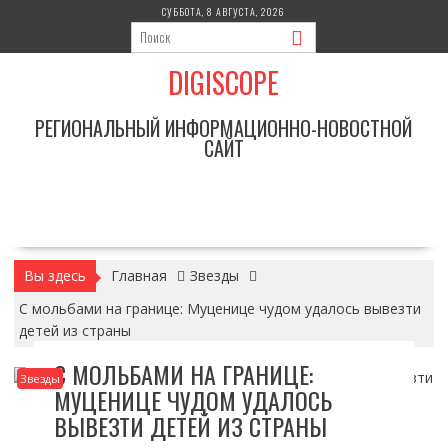
Перейти
СУББОТА, 8 АВГУСТА, 2026
к
содержимому
DIGISCOPE
РЕГИОНАЛЬНЫЙ ИНФОРМАЦИОННО-НОВОСТНОЙ
САЙТ
Вы здесь
Главная
Звезды
С мольбами на границе: Муценице чудом удалось вывезти
детей из страны
С МОЛЬБАМИ НА ГРАНИЦЕ:
Звезды
МУЦЕНИЦЕ ЧУДОМ УДАЛОСЬ
ВЫВЕЗТИ ДЕТЕЙ ИЗ СТРАНЫ