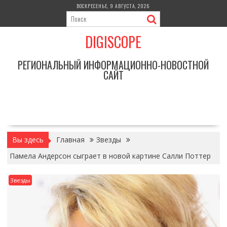
Перейти
ВОСКРЕСЕНЬЕ, 9 АВГУСТА, 2026
к
содержимому
DIGISCOPE
РЕГИОНАЛЬНЫЙ ИНФОРМАЦИОННО-НОВОСТНОЙ
САЙТ
Вы здесь
Главная
Звезды
Памела Андерсон сыграет в новой картине Салли Поттер
Звезды