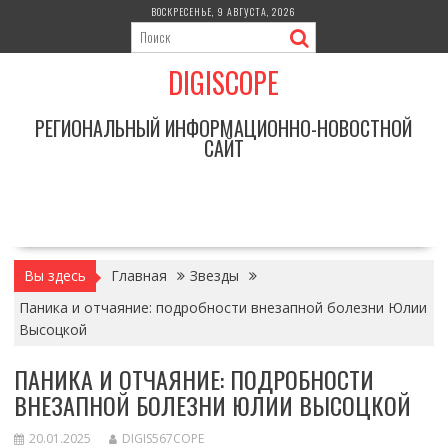
Перейти
ВОСКРЕСЕНЬЕ, 9 АВГУСТА, 2026
к
содержимому
DIGISCOPE
РЕГИОНАЛЬНЫЙ ИНФОРМАЦИОННО-НОВОСТНОЙ
САЙТ
Вы здесь
Главная
Звезды
Паника и отчаяние: подробности внезапной болезни Юлии
Высоцкой
ПАНИКА И ОТЧАЯНИЕ: ПОДРОБНОСТИ
ВНЕЗАПНОЙ БОЛЕЗНИ ЮЛИИ ВЫСОЦКОЙ
20.01.2025
DIGIS567COPE