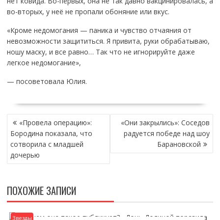
нет ковида. Во-первых, она не так давно вакцинировалась, а
во-вторых, у неё не пропали обоняние или вкус.
«Кроме недомогания — паника и чувство отчаяния от
невозможности защититься. Я привита, руки обрабатываю,
ношу маску, и все равно… Так что не игнорируйте даже
легкое недомогание»,
— посоветовала Юлия.
НАВИГАЦИЯ
«Провела операцию»:
«Они закрылись»: Соседов
ПО
Бородина показала, что
радуется победе над шоу
ЗАПИСЯМ
сотворила с младшей
Барановской
дочерью
ПОХОЖИЕ ЗАПИСИ
Звезды