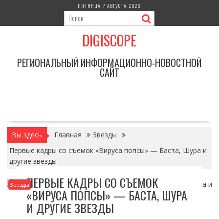
Перейти
ПЯТНИЦА, 7 АВГУСТА, 2026
к
содержимому
DIGISCOPE
РЕГИОНАЛЬНЫЙ ИНФОРМАЦИОННО-НОВОСТНОЙ
САЙТ
Вы здесь
Главная
Звезды
Первые кадры со съемок «Вируса попсы» — Баста, Шура и
другие звезды
ПЕРВЫЕ КАДРЫ СО СЪЕМОК
Звезды
«ВИРУСА ПОПСЫ» — БАСТА, ШУРА
И ДРУГИЕ ЗВЕЗДЫ