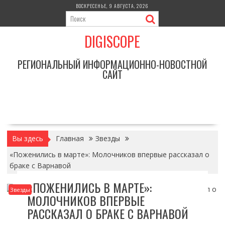
Перейти
ВОСКРЕСЕНЬЕ, 9 АВГУСТА, 2026
к
содержимому
DIGISCOPE
РЕГИОНАЛЬНЫЙ ИНФОРМАЦИОННО-НОВОСТНОЙ
САЙТ
Вы здесь
Главная
Звезды
«Поженились в марте»: Молочников впервые рассказал о
браке с Варнавой
«ПОЖЕНИЛИСЬ В МАРТЕ»:
Звезды
МОЛОЧНИКОВ ВПЕРВЫЕ
РАССКАЗАЛ О БРАКЕ С ВАРНАВОЙ