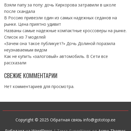
Взяли папу за попу: дочь Киркорова затравили в школе
после скандала
В Россию привезли один из самых надежных седанов на
рынке. Цена приятно удивит
Названы самые надежные компактные кроссоверы на рынке.
Список из 7 моделей
«Зачем она такое публикует?» Дочь Долиной поразила
неузнаваемым видом
Как не купить «залоговый» автомобиль. В Сети все
рассказали
СВЕЖИЕ КОММЕНТАРИИ
Нет комментариев для просмотра.
Copyright © 2025 Обратная связь info@gototop.ee
Работает на WordPress
|
Тема: SuperNews от
Acme Themes