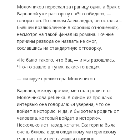
Молочников переехал за границу один, а брак с
Варнавой уже расторгнут. «Это обидно», —
говорит он. По словам Александра, он остался с
бывшей возлюбленной в хороших отношениях,
несмотря на такой финал их романа. Точные
причины развода он назвать не смог,
сославшись на стандартную отговорку.
«Не было такого, что бац — и мы разошлись.
Что-то зашло в тупик, какие-то вещи»,
— цитирует режиссера Молочников.
Варнава, между прочим, мечтала родить от
Молочникова ребенка. В одном из прошлых
интервью она говорила: «Я уверена, что он
войдет в историю. И да, я бы хотела родить от
человека, который войдет в историю».
Несколько лет назад, кстати, Екатерина была
очень близка к долгожданному материнскому
счастью, но у неё случился выкидыш.