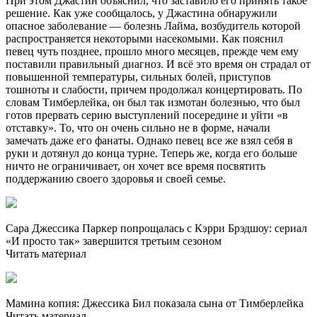
При этом Джастин объяснил, что заставило его принять такое
решение. Как уже сообщалось, у Джастина обнаружили
опасное заболевание — болезнь Лайма, возбудитель которой
распространяется некоторыми насекомыми. Как пояснил
певец чуть позднее, прошло много месяцев, прежде чем ему
поставили правильный диагноз. И всё это время он страдал от
повышенной температуры, сильных болей, приступов
тошноты и слабости, причем продолжал концертировать. По
словам Тимберлейка, он был так измотан болезнью, что был
готов прервать серию выступлений посередине и уйти «в
отставку». То, что он очень сильно не в форме, начали
замечать даже его фанаты. Однако певец все же взял себя в
руки и дотянул до конца турне. Теперь же, когда его больше
ничто не ограничивает, он хочет все время посвятить
поддержанию своего здоровья и своей семье.
Сара Джессика Паркер попрощалась с Кэрри Брэдшоу: сериал
«И просто так» завершится третьим сезоном
Читать материал
Мамина копия: Джессика Бил показала сына от Тимберлейка
Читать материал