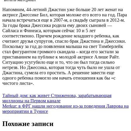
Напомним, 44-летний Джастин уже больше 20 лет женат на
актрисе Джессике Бил, которая моложе его всего на год. Пара
начала встречаться еще в 2007-м, а свадьбу сыграла в 2012-м.
За годы брака Джессика родила ему двоих сыновей —
Сайласа и Финеаса, которым сейчас 10 и 5 лет
соответственно. Причем рождение младшего ребенка, как
считают друзья супругов, спасло брак Джастина и Джессики.
Поскольку за год до появления малыша на свет Тимберлейк
стал фигурантом громкого скандала – когда его застали за
приставанием на публике к молодой актрисе Алише Райт.
Ситуацию усугубило еще и то, что он был тогда сильно
нетрезв. Но Джессика, которая тогда чуть было не ушла от
Джастина, сумела его простить. А решение завести еще
одного ребенка помогло им начать отношения как бы «с
чистого листа».
Навигация
Тайный дом: как живет Стриженова, зарабатывающая
миллионы на Первом канале
по
Merkur: в ФРГ нашли негодование из-за поведения Лаврова на
записям
мероприятии в Тунисе
Похожие записи