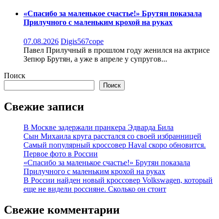
«Спасибо за маленькое счастье!» Брутян показала
Прилучного с маленьким крохой на руках
07.08.2026
Digis567cope
Павел Прилучный в прошлом году женился на актрисе
Зепюр Брутян, а уже в апреле у супругов...
Поиск
Поиск
Свежие записи
В Москве задержали пранкера Эдварда Била
Сын Михаила круга расстался со своей избранницей
Самый популярный кроссовер Haval скоро обновится.
Первое фото в России
«Спасибо за маленькое счастье!» Брутян показала
Прилучного с маленьким крохой на руках
В России найден новый кроссовер Volkswagen, который
еще не видели россияне. Сколько он стоит
Свежие комментарии