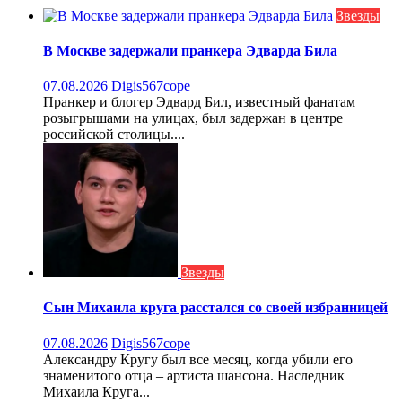
Звезды
В Москве задержали пранкера Эдварда Била
07.08.2026
Digis567cope
Пранкер и блогер Эдвард Бил, известный фанатам
розыгрышами на улицах, был задержан в центре
российской столицы....
Звезды
Сын Михаила круга расстался со своей избранницей
07.08.2026
Digis567cope
Александру Кругу был все месяц, когда убили его
знаменитого отца – артиста шансона. Наследник
Михаила Круга...