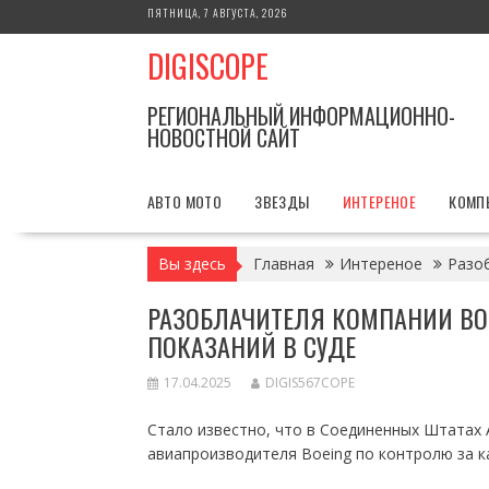
Перейти
ПЯТНИЦА, 7 АВГУСТА, 2026
к
DIGISCOPE
содержимому
РЕГИОНАЛЬНЫЙ ИНФОРМАЦИОННО-
НОВОСТНОЙ САЙТ
АВТО МОТО
ЗВЕЗДЫ
ИНТЕРЕНОЕ
КОМП
Вы здесь
Главная
Интереное
Разоб
РАЗОБЛАЧИТЕЛЯ КОМПАНИИ BO
ПОКАЗАНИЙ В СУДЕ
17.04.2025
DIGIS567COPE
Стало известно, что в Соединенных Штатах
авиапроизводителя Boeing по контролю за к