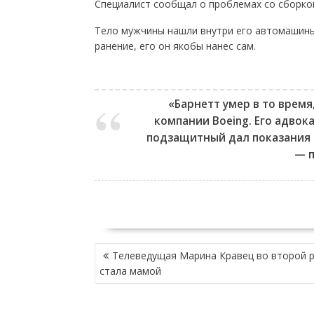
Специалист сообщал о проблемах со сборкой
Тело мужчины нашли внутри его автомашины
ранение, его он якобы нанес сам.
«Барнетт умер в то время
компании Boeing. Его адвок
подзащитный дал показания 
— п
НАВИГАЦИЯ
Телеведущая Марина Кравец во второй р
ПО
стала мамой
ЗАПИСЯМ