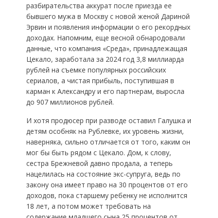
разбирательства аккурат после приезда ее
бывшего мужа в Москву с новой женой Дариной
Эрвин и появления информации о его рекордных
доходах. Напомним, еще весной обнародовали
данные, что компания «Среда», принадлежащая
Цекало, заработала за 2024 год 3,8 миллиарда
рублей на съемке популярных российских
сериалов, а чистая прибыль, поступившая в
карман к Александру и его партнерам, выросла
до 907 миллионов рублей.
И хотя продюсер при разводе оставил Галушка и
детям особняк на Рублевке, их уровень жизни,
наверняка, сильно отличается от того, каким он
мог бы быть рядом с Цекало. Дом, к слову,
сестра Брежневой давно продала, а теперь
нацелилась на состояние экс-супруга, ведь по
закону она имеет право на 30 процентов от его
доходов, пока старшему ребенку не исполнится
18 лет, а потом может требовать на
содержание младшего сына 25 процентов от