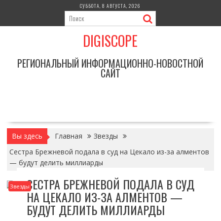
Перейти
СУББОТА, 8 АВГУСТА, 2026
к
содержимому
DIGISCOPE
РЕГИОНАЛЬНЫЙ ИНФОРМАЦИОННО-НОВОСТНОЙ
САЙТ
Вы здесь
Главная
Звезды
Сестра Брежневой подала в суд на Цекало из-за алментов
— будут делить миллиарды
СЕСТРА БРЕЖНЕВОЙ ПОДАЛА В СУД
Звезды
НА ЦЕКАЛО ИЗ-ЗА АЛМЕНТОВ —
БУДУТ ДЕЛИТЬ МИЛЛИАРДЫ