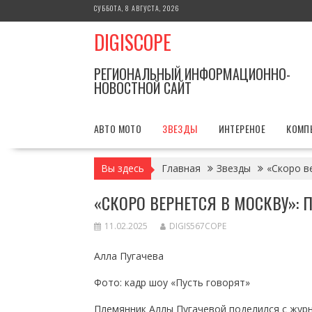
Перейти
СУББОТА, 8 АВГУСТА, 2026
к
DIGISCOPE
содержимому
РЕГИОНАЛЬНЫЙ ИНФОРМАЦИОННО-
НОВОСТНОЙ САЙТ
АВТО МОТО
ЗВЕЗДЫ
ИНТЕРЕНОЕ
КОМП
Вы здесь
Главная
Звезды
«Скоро в
«СКОРО ВЕРНЕТСЯ В МОСКВУ»:
11.02.2025
DIGIS567COPE
Алла Пугачева
Фото: кадр шоу «Пусть говорят»
Племянник Аллы Пугачевой поделился с журн