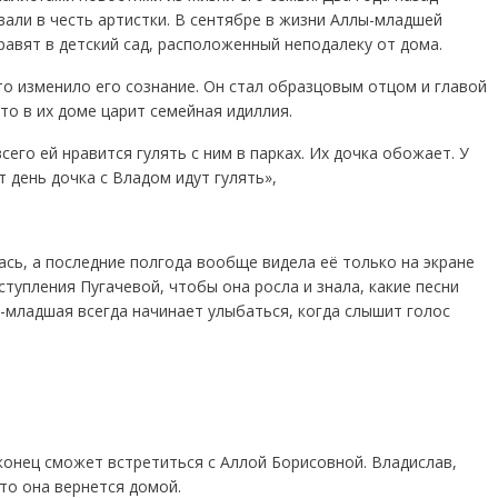
вали в честь артистки. В сентябре в жизни Аллы-младшей
авят в детский сад, расположенный неподалеку от дома.
то изменило его сознание. Он стал образцовым отцом и главой
что в их доме царит семейная идиллия.
его ей нравится гулять с ним в парках. Их дочка обожает. У
т день дочка с Владом идут гулять»,
сь, а последние полгода вообще видела её только на экране
тупления Пугачевой, чтобы она росла и знала, какие песни
а-младшая всегда начинает улыбаться, когда слышит голос
конец сможет встретиться с Аллой Борисовной. Владислав,
то она вернется домой.