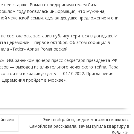
ет ее старше. Роман с предпринимателем Лиза
прошлом году появилась информация, что мужчина,
ой чеченской семьи, сделал девушке предложение и они
не состоялось, заставив публику теряться в догадках. И
ата церемонии – первое октября. Об этом сообщил в
ала «Tatler» Ариан Романовский.
уж. Избранником дочери пресс-секретаря президента РФ
азов — выходец из влиятельного чеченского тейпа. Пара
 состоится в красивую дату — 01.10.2022. Приглашения
. Церемония пройдет в Москве»,
ойными
Элитный район, рядом магазины и школы:
Самойлова рассказала, зачем купила квартиру в
Дубае