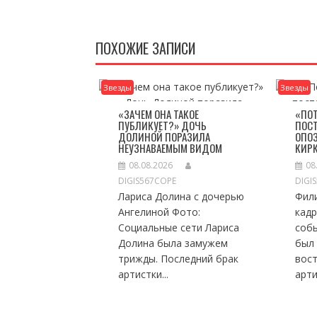
ПОХОЖИЕ ЗАПИСИ
Звезды
Звезды
«ЗАЧЕМ ОНА ТАКОЕ
«ПО
ПУБЛИКУЕТ?» ДОЧЬ
ПОСТ
ДОЛИНОЙ ПОРАЗИЛА
ОПО
НЕУЗНАВАЕМЫМ ВИДОМ
КИР
08.08.2026
08
DIGIS567COPE
DIGI
Лариса Долина с дочерью
Фил
Ангелиной Фото:
кадр
Социальные сети Лариса
соб
Долина была замужем
был
трижды. Последний брак
вос
артистки...
арти