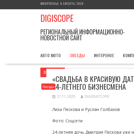
Перейти
ВОСКРЕСЕНЬЕ, 9 АВГУСТА, 2026
к
DIGISCOPE
содержимому
РЕГИОНАЛЬНЫЙ ИНФОРМАЦИОННО-
НОВОСТНОЙ САЙТ
АВТО МОТО
ЗВЕЗДЫ
ИНТЕРЕНОЕ
КОМП
Вы здесь
Главная
Звезды
«Свадьба
«СВАДЬБА В КРАСИВУЮ ДАТ
34-ЛЕТНЕГО БИЗНЕСМЕНА
Звезды
27.11.2025
DIGIS567COPE
Лиза Пескова и Руслан Голбазов
Фото: Соцсети
24-летняя дочь Дмитрия Пескова уже 