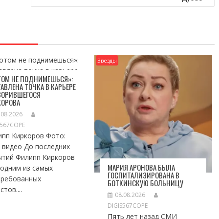
Звезды
ТОМ НЕ ПОДНИМЕШЬСЯ»:
АВЛЕНА ТОЧКА В КАРЬЕРЕ
ЗОРИВШЕГОСЯ
КОРОВА
.08.2026
S567COPE
ипп Киркоров Фото:
 видео До последних
ытий Филипп Киркоров
МАРИЯ АРОНОВА БЫЛА
 одним из самых
ГОСПИТАЛИЗИРОВАНА В
требованных
БОТКИНСКУЮ БОЛЬНИЦУ
стов....
08.08.2026
DIGIS567COPE
Пять лет назад СМИ