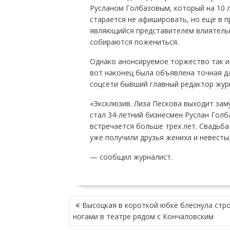
Русланом Голбазовым, который на 10 л
старается не афишировать, но еще в 
являющийся представителем влиятельн
собираются пожениться.
Однако анонсируемое торжество так и 
вот наконец была объявлена точная д
соцсети бывший главный редактор журн
«Эксклюзив. Лиза Пескова выходит зам
стал 34-летний бизнесмен Руслан Голб
встречается больше трех лет. Свадьба
уже получили друзья жениха и невесты
— сообщил журналист.
НАВИГАЦИЯ
Высоцкая в короткой юбке блеснула стр
ПО
ногами в театре рядом с Кончаловским
ЗАПИСЯМ