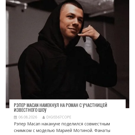
РЭПЕР MACAN НАМЕКНУЛ НА РОМАН С УЧАСТНИЦЕЙ
ИЗВЕСТНОГО ШОУ
06.08.2026
DIGIS567COPE
Рэпер Macan накануне поделился совместным
снимком с моделью Марией Мотиной. Фанаты