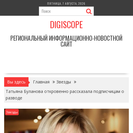
Перейти
ПЯТНИЦА, 7 АВГУСТА, 2026
к
содержимому
DIGISCOPE
РЕГИОНАЛЬНЫЙ ИНФОРМАЦИОННО-НОВОСТНОЙ
САЙТ
Вы здесь
Главная
Звезды
Татьяна Буланова откровенно рассказала подписчицам о
разводе
Звезды