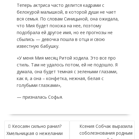
Теперь актриса часто делится кадрами с
белокурой малышкой, в которой души не чает
вся семья. По словам Синицыной, она ожидала,
что Мия будет похожа на нее, поэтому
подобрала ей другое имя, но ее прогнозы не
сбылись — девочка пошла в отца и свою
известную бабушку.
«У меня Мия месяц Ритой ходила. Это все про
стиль. Там не удалось потом, ей не подошло. Я
думала, она будет темная с зелеными глазами,
как я, а она – конфетка, нежная, белая с
голубыми глазками»,
— призналась Софья.
НАВИГАЦИЯ
Кеосаян сильно ранил?
Ксения Собчак выразила
ПО
соболезнования родным
Хмельницкая о нежелании
ЗАПИСЯМ