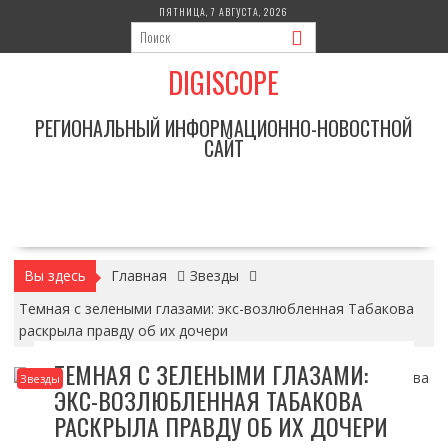
Перейти
ПЯТНИЦА, 7 АВГУСТА, 2026
к
содержимому
DIGISCOPE
РЕГИОНАЛЬНЫЙ ИНФОРМАЦИОННО-НОВОСТНОЙ
САЙТ
Вы здесь
Главная
Звезды
Темная с зелеными глазами: экс-возлюбленная Табакова
раскрыла правду об их дочери
ТЕМНАЯ С ЗЕЛЕНЫМИ ГЛАЗАМИ:
Звезды
ЭКС-ВОЗЛЮБЛЕННАЯ ТАБАКОВА
РАСКРЫЛА ПРАВДУ ОБ ИХ ДОЧЕРИ