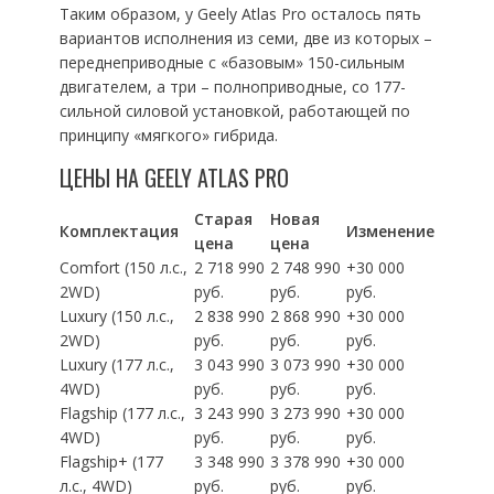
Таким образом, у Geely Atlas Pro осталось пять
вариантов исполнения из семи, две из которых –
переднеприводные с «базовым» 150-сильным
двигателем, а три – полноприводные, со 177-
сильной силовой установкой, работающей по
принципу «мягкого» гибрида.
ЦЕНЫ НА GEELY ATLAS PRO
Старая
Новая
Комплектация
Изменение
цена
цена
Comfort (150 л.с.,
2 718 990
2 748 990
+30 000
2WD)
руб.
руб.
руб.
Luxury (150 л.с.,
2 838 990
2 868 990
+30 000
2WD)
руб.
руб.
руб.
Luxury (177 л.с.,
3 043 990
3 073 990
+30 000
4WD)
руб.
руб.
руб.
Flagship (177 л.с.,
3 243 990
3 273 990
+30 000
4WD)
руб.
руб.
руб.
Flagship+ (177
3 348 990
3 378 990
+30 000
л.с., 4WD)
руб.
руб.
руб.