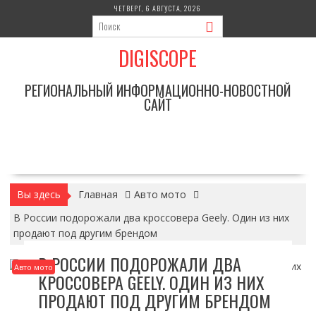
Перейти
ЧЕТВЕРГ, 6 АВГУСТА, 2026
к
содержимому
DIGISCOPE
РЕГИОНАЛЬНЫЙ ИНФОРМАЦИОННО-НОВОСТНОЙ
САЙТ
Вы здесь
Главная
Авто мото
В России подорожали два кроссовера Geely. Один из них
продают под другим брендом
В РОССИИ ПОДОРОЖАЛИ ДВА
Авто мото
КРОССОВЕРА GEELY. ОДИН ИЗ НИХ
ПРОДАЮТ ПОД ДРУГИМ БРЕНДОМ