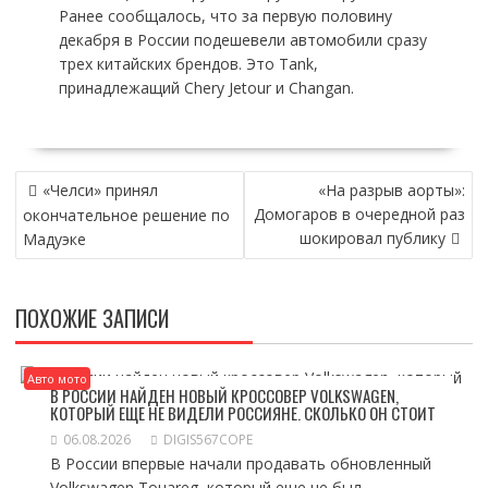
Ранее сообщалось, что за первую половину
декабря в России подешевели автомобили сразу
трех китайских брендов. Это Tank,
принадлежащий Chery Jetour и Changan.
НАВИГАЦИЯ
«Челси» принял
«На разрыв аорты»:
ПО
Домогаров в очередной раз
окончательное решение по
ЗАПИСЯМ
шокировал публику
Мадуэке
ПОХОЖИЕ ЗАПИСИ
Авто мото
В РОССИИ НАЙДЕН НОВЫЙ КРОССОВЕР VOLKSWAGEN,
КОТОРЫЙ ЕЩЕ НЕ ВИДЕЛИ РОССИЯНЕ. СКОЛЬКО ОН СТОИТ
06.08.2026
DIGIS567COPE
В России впервые начали продавать обновленный
Volkswagen Touareg, который еще не был