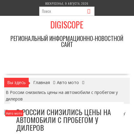
Перейти
ВОСКРЕСЕНЬЕ, 9 АВГУСТА, 2026
к
содержимому
DIGISCOPE
РЕГИОНАЛЬНЫЙ ИНФОРМАЦИОННО-НОВОСТНОЙ
САЙТ
Вы здесь
Главная
Авто мото
В России снизились цены на автомобили с пробегом у
дилеров
В РОССИИ СНИЗИЛИСЬ ЦЕНЫ НА
Авто мото
АВТОМОБИЛИ С ПРОБЕГОМ У
ДИЛЕРОВ