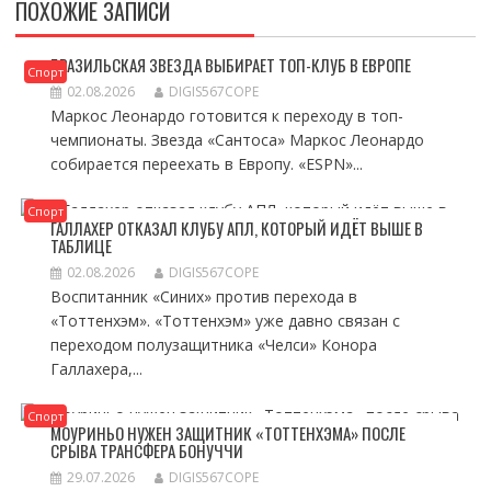
ПОХОЖИЕ ЗАПИСИ
БРАЗИЛЬСКАЯ ЗВЕЗДА ВЫБИРАЕТ ТОП-КЛУБ В ЕВРОПЕ
Спорт
02.08.2026
DIGIS567COPE
Маркос Леонардо готовится к переходу в топ-
чемпионаты. Звезда «Сантоса» Маркос Леонардо
собирается переехать в Европу. «ESPN»...
Спорт
ГАЛЛАХЕР ОТКАЗАЛ КЛУБУ АПЛ, КОТОРЫЙ ИДЁТ ВЫШЕ В
ТАБЛИЦЕ
02.08.2026
DIGIS567COPE
Воспитанник «Синих» против перехода в
«Тоттенхэм». «Тоттенхэм» уже давно связан с
переходом полузащитника «Челси» Конора
Галлахера,...
Спорт
МОУРИНЬО НУЖЕН ЗАЩИТНИК «ТОТТЕНХЭМА» ПОСЛЕ
СРЫВА ТРАНСФЕРА БОНУЧЧИ
29.07.2026
DIGIS567COPE