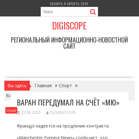
Перейти
СУББОТА, 8 АВГУСТА, 2026
к
содержимому
DIGISCOPE
РЕГИОНАЛЬНЫЙ ИНФОРМАЦИОННО-НОВОСТНОЙ
САЙТ
Вы здесь
Главная
Спорт
Варан передумал на счёт «МЮ»
ВАРАН ПЕРЕДУМАЛ НА СЧЁТ «МЮ»
Спорт
22.05.2025
DIGIS567COPE
Француз надеется на продление контракта.
«Manchester Evening News» сообщает, что