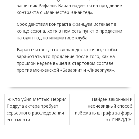
защитник Рафаэль Варан надеется на продление
контракта с «Манчестер Юнайтед».
Срок действия контракта француза истекает в
конце сезона, хотя в нем есть пункт о продлении
на один год по инициативе клуба.
Варан считает, что сделал достаточно, чтобы
заработать это продление после того, как на
прошлой неделе вышел в стартовом составе
против мюнхенской «Баварии» и «Ливерпуля».
НАВИГАЦИЯ
Кто убил Мэттью Перри?
Найден законный и
ПО
Подруга актера требует
неочевидный способ
ЗАПИСЯМ
серьезного расследования
избежать штрафа за фары
его смерти
от ГИБДД