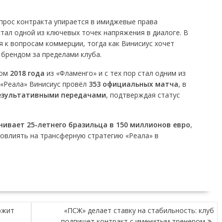
тал одной из ключевых точек напряжения в диалоге. В
 к вопросам коммерции, тогда как Винисиус хочет
брендом за пределами клуба.
том
2018 года
из «Фламенго» и с тех пор стал одним из
 «Реала» Винисиус провёл
353 официальных матча
, в
результативными передачами
, подтверждая статус
нивает 25-летнего бразильца в 150 миллионов евро
,
повлиять на трансферную стратегию «Реала» в
ржит
«ПСЖ» делает ставку на стабильность: клуб
подпишет контракт с именитым тренером