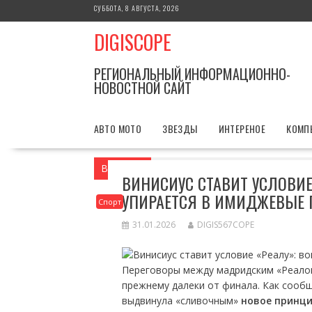
Перейти
СУББОТА, 8 АВГУСТА, 2026
к
DIGISCOPE
содержимому
РЕГИОНАЛЬНЫЙ ИНФОРМАЦИОННО-
НОВОСТНОЙ САЙТ
АВТО МОТО
ЗВЕЗДЫ
ИНТЕРЕНОЕ
КОМП
Вы здесь
Главная
Спорт
Винисиус 
ВИНИСИУС СТАВИТ УСЛОВИЕ
УПИРАЕТСЯ В ИМИДЖЕВЫЕ 
Спорт
31.01.2026
DIGIS567COPE
Переговоры между мадридским «Реалом
прежнему далеки от финала. Как сооб
выдвинула «сливочным»
новое принц