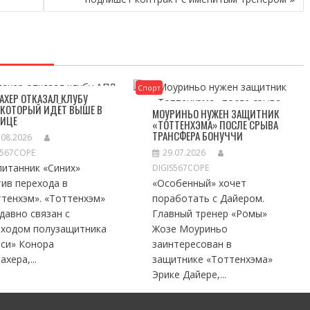
Спорт
АХЕР ОТКАЗАЛ КЛУБУ
 КОТОРЫЙ ИДЁТ ВЫШЕ В
МОУРИНЬО НУЖЕН ЗАЩИТНИК
ЛИЦЕ
«ТОТТЕНХЭМА» ПОСЛЕ СРЫВА
ТРАНСФЕРА БОНУЧЧИ
.08.2026
S567COPE
29.07.2026
питанник «Синих»
DIGIS567COPE
ив перехода в
«Особенный» хочет
тенхэм». «Тоттенхэм»
поработать с Дайером.
давно связан с
Главный тренер «Ромы»
еходом полузащитника
Жозе Моуриньо
лси» Конора
заинтересован в
ахера,...
защитнике «Тоттенхэма»
Эрике Дайере,...