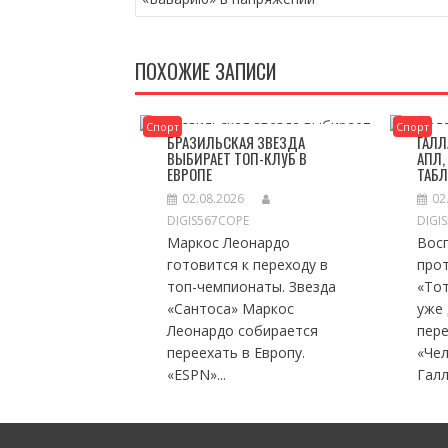
ЗАПИСЯМ
ПОХОЖИЕ ЗАПИСИ
Спорт
Спорт
БРАЗИЛЬСКАЯ ЗВЕЗДА
ГАЛЛ
ВЫБИРАЕТ ТОП-КЛУБ В
АПЛ,
ЕВРОПЕ
ТАБ
02.08.2026
02
DIGIS567COPE
DIGI
Маркос Леонардо
Вос
готовится к переходу в
прот
топ-чемпионаты. Звезда
«Тот
«Сантоса» Маркос
уже 
Леонардо собирается
пер
переехать в Европу.
«Че
«ESPN»...
Галл