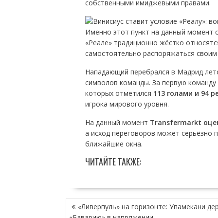
собственными имиджевыми правами.
Именно этот пункт на данный момент с
«Реале» традиционно жёстко относятся
самостоятельно распоряжаться своим 
Нападающий перебрался в Мадрид ле
символов команды. За первую команду
которых отметился
113 голами и 94 
игрока мирового уровня.
На данный момент
Transfermarkt оце
а исход переговоров может серьёзно 
ближайшие окна.
ЧИТАЙТЕ ТАКЖЕ:
НАВИГАЦИЯ
«Ливерпуль» на горизонте: Упамекани де
ПО
«Баварию» в напряжении