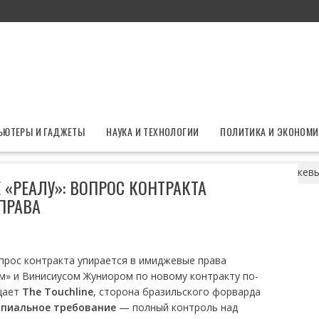
ЬЮТЕРЫ И ГАДЖЕТЫ
НАУКА И ТЕХНОЛОГИИ
ПОЛИТИКА И ЭКОНОМИ
ставит условие «Реалу»: вопрос контракта упирается в имиджев
 «РЕАЛУ»: ВОПРОС КОНТРАКТА
ПРАВА
» и Винисиусом Жуниором по новому контракту по-
щает
The Touchline
, сторона бразильского форварда
ипиальное требование
— полный контроль над