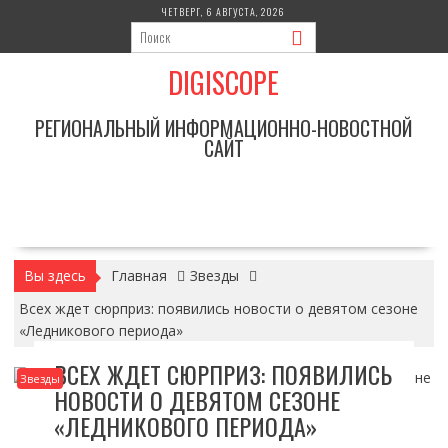
Перейти
ЧЕТВЕРГ, 6 АВГУСТА, 2026
к
содержимому
DIGISCOPE
РЕГИОНАЛЬНЫЙ ИНФОРМАЦИОННО-НОВОСТНОЙ
САЙТ
Вы здесь
Главная
Звезды
Всех ждет сюрприз: появились новости о девятом сезоне
«Ледникового периода»
ВСЕХ ЖДЕТ СЮРПРИЗ: ПОЯВИЛИСЬ
Звезды
НОВОСТИ О ДЕВЯТОМ СЕЗОНЕ
«ЛЕДНИКОВОГО ПЕРИОДА»