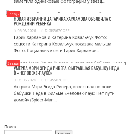
заметили одинаковые фотографии у звезд...
Звезды
НОВАЯ ИЗБРАННИЦА ГАРИКА ХАРЛАМОВА ОБЪЯВИЛА О
РОЖДЕНИИ РЕБЕНКА
06.08.2026
DIGIS567COPE
Гарик Харламов и Катерина Ковальчук Фото:
соцсети Катерина Ковальчук показала малыша
Фото: Социальные сети Гарик Харламов...
Звезды
УМЕРЛА МЭРИ ЭГИДА РИВЕРА, СЫГРАВШАЯ БАБУШКУ НЕДА
В «ЧЕЛОВЕКЕ-ПАУКЕ»
05.08.2026
DIGIS567COPE
Актриса Мэри Эгида Ривера, известная по роли
бабушки Неда в фильме «Человек-паук: Нет пути
домой» (Spider-Man:...
Поиск