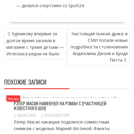
— делился спортсмен со Sport24.
НАВИГАЦИЯ
Курникову впервые за
Настоящая пьяная драка: в
ПО
СМИ попали новые
долгое время засняли в
ЗАПИСЯМ
подробности столкновения
магазине с тремя детьми —
Анджелины Джоли и Брэда
Иглесиаса рядом не было
Питта
ПОХОЖИЕ ЗАПИСИ
Звезды
РЭПЕР MACAN НАМЕКНУЛ НА РОМАН С УЧАСТНИЦЕЙ
ИЗВЕСТНОГО ШОУ
06.08.2026
DIGIS567COPE
Рэпер Macan накануне поделился совместным
снимком с моделью Марией Мотиной. Фанаты