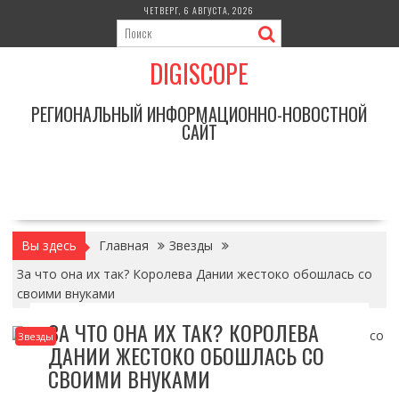
Перейти
ЧЕТВЕРГ, 6 АВГУСТА, 2026
к
содержимому
DIGISCOPE
РЕГИОНАЛЬНЫЙ ИНФОРМАЦИОННО-НОВОСТНОЙ
САЙТ
Вы здесь
Главная
Звезды
За что она их так? Королева Дании жестоко обошлась со
своими внуками
ЗА ЧТО ОНА ИХ ТАК? КОРОЛЕВА
Звезды
ДАНИИ ЖЕСТОКО ОБОШЛАСЬ СО
СВОИМИ ВНУКАМИ