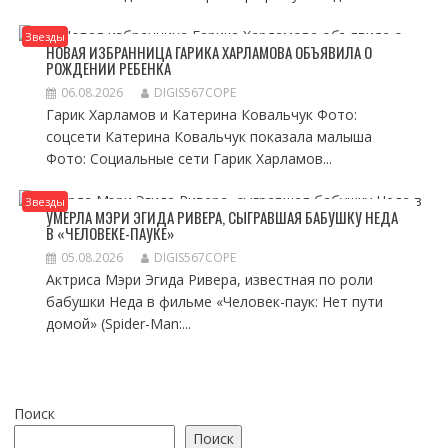
Звезды
НОВАЯ ИЗБРАННИЦА ГАРИКА ХАРЛАМОВА ОБЪЯВИЛА О
РОЖДЕНИИ РЕБЕНКА
06.08.2026
DIGIS567COPE
Гарик Харламов и Катерина Ковальчук Фото:
соцсети Катерина Ковальчук показала малыша
Фото: Социальные сети Гарик Харламов...
Звезды
УМЕРЛА МЭРИ ЭГИДА РИВЕРА, СЫГРАВШАЯ БАБУШКУ НЕДА
В «ЧЕЛОВЕКЕ-ПАУКЕ»
05.08.2026
DIGIS567COPE
Актриса Мэри Эгида Ривера, известная по роли
бабушки Неда в фильме «Человек-паук: Нет пути
домой» (Spider-Man:...
Поиск
Поиск