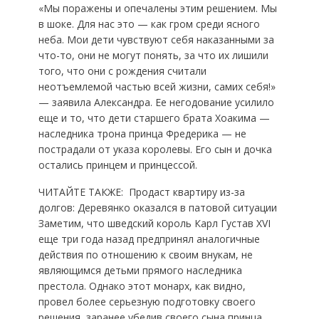
«Мы поражены и опечалены этим решением. Мы
в шоке. Для нас это — как гром среди ясного
неба. Мои дети чувствуют себя наказанными за
что-то, они не могут понять, за что их лишили
того, что они с рождения считали
неотъемлемой частью всей жизни, самих себя!»
— заявила Александра. Ее негодование усилило
еще и то, что дети старшего брата Хоакима —
наследника трона принца Фредерика — не
пострадали от указа королевы. Его сын и дочка
остались принцем и принцессой.
ЧИТАЙТЕ ТАКЖE:
Продаст квартиру из-за
долгов: Деревянко оказался в патовой ситуации
Заметим, что шведский король Карл Густав XVI
еще три года назад предпринял аналогичные
действия по отношению к своим внукам, не
являющимся детьми прямого наследника
престола. Однако этот монарх, как видно,
провел более серьезную подготовку своего
решения, заранее убедив своего сына принца