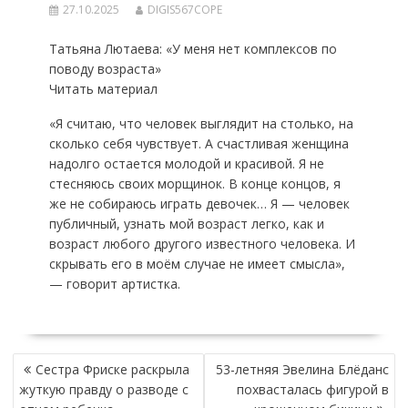
27.10.2025
DIGIS567COPE
Татьяна Лютаева: «У меня нет комплексов по
поводу возраста»
Читать материал
«Я считаю, что человек выглядит на столько, на
сколько себя чувствует. А счастливая женщина
надолго остается молодой и красивой. Я не
стесняюсь своих морщинок. В конце концов, я
же не собираюсь играть девочек… Я — человек
публичный, узнать мой возраст легко, как и
возраст любого другого известного человека. И
скрывать его в моём случае не имеет смысла»,
— говорит артистка.
НАВИГАЦИЯ
Сестра Фриске раскрыла
53-летняя Эвелина Блёданс
ПО
жуткую правду о разводе с
похвасталась фигурой в
ЗАПИСЯМ