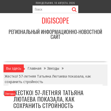
Перейти
ПОНЕДЕЛЬНИК, 10 АВГУСТА, 2026
к
содержимому
DIGISCOPE
РЕГИОНАЛЬНЫЙ ИНФОРМАЦИОННО-НОВОСТНОЙ
САЙТ
Вы здесь
Главная
Звезды
Жестко! 57-летняя Татьяна Лютаева показала, как
сохранить стройность
ЖЕСТКО! 57-ЛЕТНЯЯ ТАТЬЯНА
Звезды
ЛЮТАЕВА ПОКАЗАЛА, КАК
СОХРАНИТЬ СТРОЙНОСТЬ