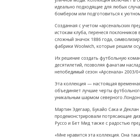
идеально подходящие для любых случа
бомбером или подготовиться к уютном
Созданная с учетом «арсенальских пре
истокам клуба, перенеся поклонников в
сложный значок 1886 года, символизи
фабрики Woolwich, которые решили ос
Их решение создать футбольную кома
десятилетий, позволяя фанатам насла
непобедимый сезон «Арсенала» 2003/04
Эта коллекция — настоящая временная 
объединяет лучшие черты футбольного
уникальным шармом северного Лондон
Мартин Эдегаар, Букайо Сака и Деклан
продемонстрировали потрясающие диза
Руссо и Бет Мид также с радостью пре
«Мне нравится эта коллекция. Она такая