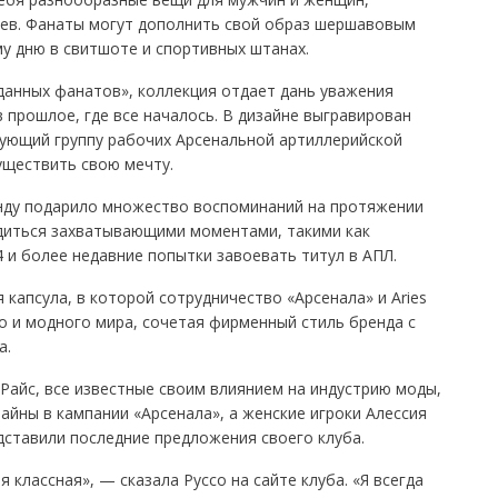
ев. Фанаты могут дополнить свой образ шершавовым
у дню в свитшоте и спортивных штанах.
данных фанатов», коллекция отдает дань уважения
 прошлое, где все началось. В дизайне выгравирован
рующий группу рабочих Арсенальной артиллерийской
уществить свою мечту.
нду подарило множество воспоминаний на протяжении
диться захватывающими моментами, такими как
 и более недавние попытки завоевать титул в АПЛ.
капсула, в которой сотрудничество «Арсенала» и Aries
 и модного мира, сочетая фирменный стиль бренда с
а.
 Райс, все известные своим влиянием на индустрию моды,
йны в кампании «Арсенала», а женские игроки Алессия
дставили последние предложения своего клуба.
 классная», — сказала Руссо на сайте клуба. «Я всегда