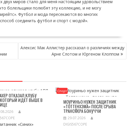
их двух миров стало для меня настоящим удовольствием
 что болельщики полюбят эту коллекцию, и не могу
мирейтс». Футбол и мода пересекаются во многих
 способ соединить футбол и спорт с модой».
Алексис Мак Аллистер рассказал о различиях между
нии
Арне Слотом и Юргеном Клоппом
Спорт
АХЕР ОТКАЗАЛ КЛУБУ
 КОТОРЫЙ ИДЁТ ВЫШЕ В
МОУРИНЬО НУЖЕН ЗАЩИТНИК
ЛИЦЕ
«ТОТТЕНХЭМА» ПОСЛЕ СРЫВА
ТРАНСФЕРА БОНУЧЧИ
.08.2026
S567COPE
29.07.2026
питанник «Синих»
DIGIS567COPE