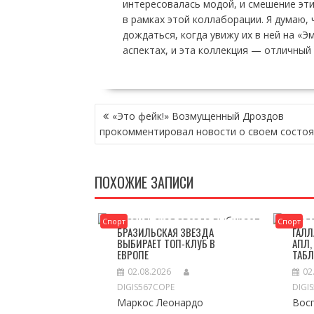
интересовалась модой, и смешение эт
в рамках этой коллаборации. Я думаю,
дождаться, когда увижу их в ней на «Э
аспектах, и эта коллекция — отличный
НАВИГАЦИЯ
«Это фейк!» Возмущенный Дроздов
ПО
прокомментировал новости о своем состоя
ЗАПИСЯМ
ПОХОЖИЕ ЗАПИСИ
Спорт
Спорт
БРАЗИЛЬСКАЯ ЗВЕЗДА
ГАЛЛ
ВЫБИРАЕТ ТОП-КЛУБ В
АПЛ,
ЕВРОПЕ
ТАБ
02.08.2026
02
DIGIS567COPE
DIGI
Маркос Леонардо
Вос