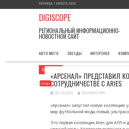
Перейти
ПЯТНИЦА, 7 АВГУСТА, 2026
к
DIGISCOPE
содержимому
РЕГИОНАЛЬНЫЙ ИНФОРМАЦИОННО-
НОВОСТНОЙ САЙТ
АВТО МОТО
ЗВЕЗДЫ
ИНТЕРЕНОЕ
КОМП
Вы здесь
Главная
Спорт
«Арсенал»
«АРСЕНАЛ» ПРЕДСТАВИЛ 
СОТРУДНИЧЕСТВЕ С ARIES
Спорт
05.10.2024
DIGIS567COPE
«Арсенал» запустил новую коллекцию у
мир футбольной моды новый, ультрасо
Это первая коллекция Aries для АПЛ и
уличной моды. Коллекция включает в 