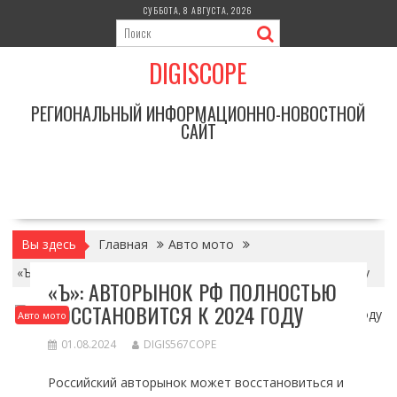
Перейти
СУББОТА, 8 АВГУСТА, 2026
к
содержимому
DIGISCOPE
РЕГИОНАЛЬНЫЙ ИНФОРМАЦИОННО-НОВОСТНОЙ
САЙТ
Вы здесь
Главная
Авто мото
«Ъ»: авторынок РФ полностью восстановится к 2024 году
«Ъ»: АВТОРЫНОК РФ ПОЛНОСТЬЮ
ВОССТАНОВИТСЯ К 2024 ГОДУ
Авто мото
01.08.2024
DIGIS567COPE
Российский авторынок может восстановиться и