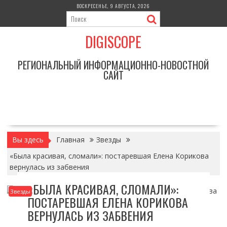
Перейти
ВОСКРЕСЕНЬЕ, 9 АВГУСТА, 2026
к
содержимому
DIGISCOPE
РЕГИОНАЛЬНЫЙ ИНФОРМАЦИОННО-НОВОСТНОЙ
САЙТ
Вы здесь
Главная
Звезды
«Была красивая, сломали»: постаревшая Елена Корикова
вернулась из забвения
«БЫЛА КРАСИВАЯ, СЛОМАЛИ»:
Звезды
ПОСТАРЕВШАЯ ЕЛЕНА КОРИКОВА
ВЕРНУЛАСЬ ИЗ ЗАБВЕНИЯ