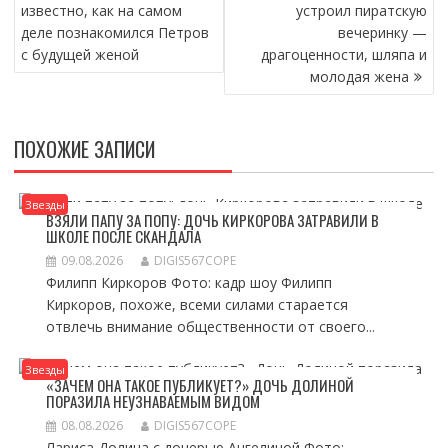
ПО
известно, как на самом
устроил пиратскую
ЗАПИСЯМ
деле познакомился Петров
вечеринку —
с будущей женой
драгоценности, шляпа и
молодая жена
ПОХОЖИЕ ЗАПИСИ
Звезды
ВЗЯЛИ ПАПУ ЗА ПОПУ: ДОЧЬ КИРКОРОВА ЗАТРАВИЛИ В
ШКОЛЕ ПОСЛЕ СКАНДАЛА
09.08.2026
DIGIS567COPE
Филипп Киркоров Фото: кадр шоу Филипп
Киркоров, похоже, всеми силами старается
отвлечь внимание общественности от своего...
Звезды
«ЗАЧЕМ ОНА ТАКОЕ ПУБЛИКУЕТ?» ДОЧЬ ДОЛИНОЙ
ПОРАЗИЛА НЕУЗНАВАЕМЫМ ВИДОМ
08.08.2026
DIGIS567COPE
Лариса Долина с дочерью Ангелиной Фото: