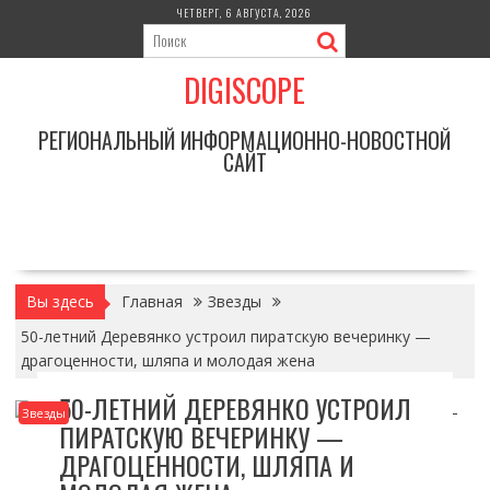
Перейти
ЧЕТВЕРГ, 6 АВГУСТА, 2026
к
содержимому
DIGISCOPE
РЕГИОНАЛЬНЫЙ ИНФОРМАЦИОННО-НОВОСТНОЙ
САЙТ
Вы здесь
Главная
Звезды
50-летний Деревянко устроил пиратскую вечеринку —
драгоценности, шляпа и молодая жена
50-ЛЕТНИЙ ДЕРЕВЯНКО УСТРОИЛ
Звезды
ПИРАТСКУЮ ВЕЧЕРИНКУ —
ДРАГОЦЕННОСТИ, ШЛЯПА И