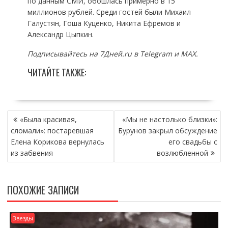
по данным СМИ, обошлась примерно в 15
миллионов рублей. Среди гостей были Михаил
Галустян, Гоша Куценко, Никита Ефремов и
Александр Цыпкин.
Подписывайтесь на 7Дней.ru в Telegram и MAX.
ЧИТАЙТЕ ТАКЖЕ:
НАВИГАЦИЯ
«Была красивая,
«Мы не настолько близки»:
ПО
сломали»: постаревшая
Бурунов закрыл обсуждение
ЗАПИСЯМ
Елена Корикова вернулась
его свадьбы с
из забвения
возлюбленной
ПОХОЖИЕ ЗАПИСИ
Звезды