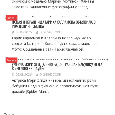
снимком с моделью Марией Мотиной. Фанаты
заметили одинаковые фотографии у звезд...
Звезды
НОВАЯ ИЗБРАННИЦА ГАРИКА ХАРЛАМОВА ОБЪЯВИЛА О
РОЖДЕНИИ РЕБЕНКА
06.08.2026
DIGIS567COPE
Гарик Харламов и Катерина Ковальчук Фото:
соцсети Катерина Ковальчук показала малыша
Фото: Социальные сети Гарик Харламов...
Звезды
УМЕРЛА МЭРИ ЭГИДА РИВЕРА, СЫГРАВШАЯ БАБУШКУ НЕДА
В «ЧЕЛОВЕКЕ-ПАУКЕ»
05.08.2026
DIGIS567COPE
Актриса Мэри Эгида Ривера, известная по роли
бабушки Неда в фильме «Человек-паук: Нет пути
домой» (Spider-Man:...
Поиск