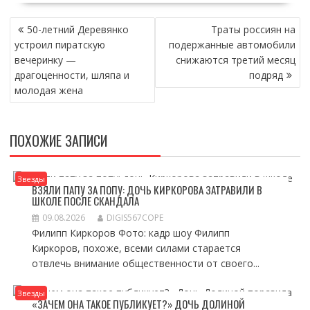
НАВИГАЦИЯ
50-летний Деревянко
Траты россиян на
ПО
устроил пиратскую
подержанные автомобили
ЗАПИСЯМ
вечеринку —
снижаются третий месяц
драгоценности, шляпа и
подряд
молодая жена
ПОХОЖИЕ ЗАПИСИ
Звезды
ВЗЯЛИ ПАПУ ЗА ПОПУ: ДОЧЬ КИРКОРОВА ЗАТРАВИЛИ В
ШКОЛЕ ПОСЛЕ СКАНДАЛА
09.08.2026
DIGIS567COPE
Филипп Киркоров Фото: кадр шоу Филипп
Киркоров, похоже, всеми силами старается
отвлечь внимание общественности от своего...
Звезды
«ЗАЧЕМ ОНА ТАКОЕ ПУБЛИКУЕТ?» ДОЧЬ ДОЛИНОЙ