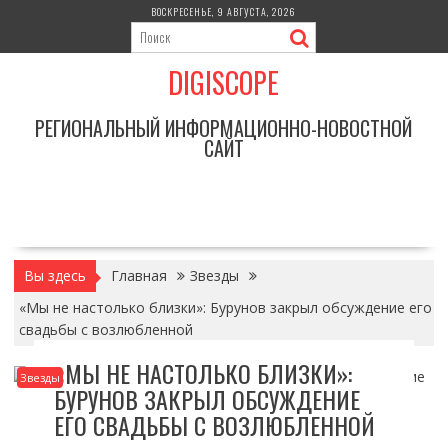
Перейти
ВОСКРЕСЕНЬЕ, 9 АВГУСТА, 2026
к
содержимому
DIGISCOPE
РЕГИОНАЛЬНЫЙ ИНФОРМАЦИОННО-НОВОСТНОЙ
САЙТ
Вы здесь
Главная
Звезды
«Мы не настолько близки»: Бурунов закрыл обсуждение его
свадьбы с возлюбленной
«МЫ НЕ НАСТОЛЬКО БЛИЗКИ»:
Звезды
БУРУНОВ ЗАКРЫЛ ОБСУЖДЕНИЕ
ЕГО СВАДЬБЫ С ВОЗЛЮБЛЕННОЙ