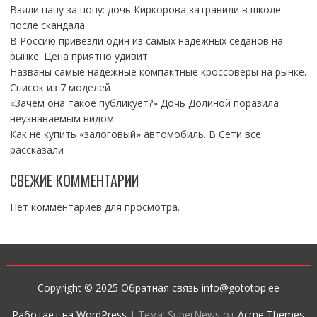
Взяли папу за попу: дочь Киркорова затравили в школе
после скандала
В Россию привезли один из самых надежных седанов на
рынке. Цена приятно удивит
Названы самые надежные компактные кроссоверы на рынке.
Список из 7 моделей
«Зачем она такое публикует?» Дочь Долиной поразила
неузнаваемым видом
Как не купить «залоговый» автомобиль. В Сети все
рассказали
СВЕЖИЕ КОММЕНТАРИИ
Нет комментариев для просмотра.
Copyright © 2025 Обратная связь info@gototop.ee
Работает на WordPress
|
Тема: SuperNews от
Acme Themes