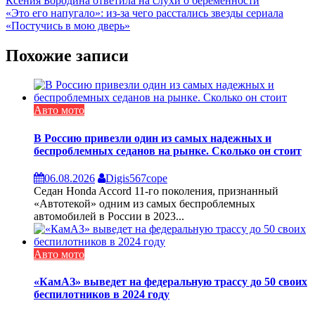
Навигация
Ксения Бородина ответила на слухи о беременности
«Это его напугало»: из-за чего расстались звезды сериала
по
«Постучись в мою дверь»
записям
Похожие записи
Авто мото
В Россию привезли один из самых надежных и
беспроблемных седанов на рынке. Сколько он стоит
06.08.2026
Digis567cope
Седан Honda Accord 11-го поколения, признанный
«Автотекой» одним из самых беспроблемных
автомобилей в России в 2023...
Авто мото
«КамАЗ» выведет на федеральную трассу до 50 своих
беспилотников в 2024 году