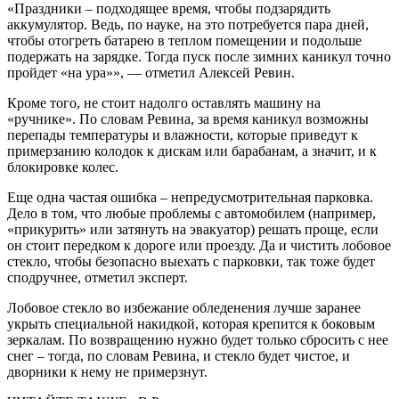
«Праздники – подходящее время, чтобы подзарядить
аккумулятор. Ведь, по науке, на это потребуется пара дней,
чтобы отогреть батарею в теплом помещении и подольше
подержать на зарядке. Тогда пуск после зимних каникул точно
пройдет «на ура»», — отметил Алексей Ревин.
Кроме того, не стоит надолго оставлять машину на
«ручнике». По словам Ревина, за время каникул возможны
перепады температуры и влажности, которые приведут к
примерзанию колодок к дискам или барабанам, а значит, и к
блокировке колес.
Еще одна частая ошибка – непредусмотрительная парковка.
Дело в том, что любые проблемы с автомобилем (например,
«прикурить» или затянуть на эвакуатор) решать проще, если
он стоит передком к дороге или проезду. Да и чистить лобовое
стекло, чтобы безопасно выехать с парковки, так тоже будет
сподручнее, отметил эксперт.
Лобовое стекло во избежание обледенения лучше заранее
укрыть специальной накидкой, которая крепится к боковым
зеркалам. По возвращению нужно будет только сбросить с нее
снег – тогда, по словам Ревина, и стекло будет чистое, и
дворники к нему не примерзнут.