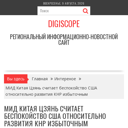
Перейти
ВОСКРЕСЕНЬЕ, 9 АВГУСТА, 2026
к
содержимому
DIGISCOPE
РЕГИОНАЛЬНЫЙ ИНФОРМАЦИОННО-НОВОСТНОЙ
САЙТ
Вы здесь
Главная
Интереное
МИД Китая Цзянь считает беспокойство США
относительно развития КНР избыточным
МИД КИТАЯ ЦЗЯНЬ СЧИТАЕТ
БЕСПОКОЙСТВО США ОТНОСИТЕЛЬНО
РАЗВИТИЯ КНР ИЗБЫТОЧНЫМ