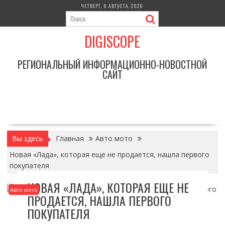
Перейти
ЧЕТВЕРГ, 6 АВГУСТА, 2026
к
содержимому
DIGISCOPE
РЕГИОНАЛЬНЫЙ ИНФОРМАЦИОННО-НОВОСТНОЙ
САЙТ
Вы здесь
Главная
Авто мото
Новая «Лада», которая еще не продается, нашла первого
покупателя
НОВАЯ «ЛАДА», КОТОРАЯ ЕЩЕ НЕ
Авто мото
ПРОДАЕТСЯ, НАШЛА ПЕРВОГО
ПОКУПАТЕЛЯ