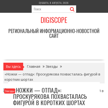
Перейти
СУББОТА, 8 АВГУСТА, 2026
к
содержимому
DIGISCOPE
РЕГИОНАЛЬНЫЙ ИНФОРМАЦИОННО-НОВОСТНОЙ
САЙТ
Вы здесь
Главная
Звезды
«Ножки — отпад»: Проскурякова похвасталась фигурой в
коротких шортах
«НОЖКИ — ОТПАД»:
Звезды
ПРОСКУРЯКОВА ПОХВАСТАЛАСЬ
ФИГУРОЙ В КОРОТКИХ ШОРТАХ