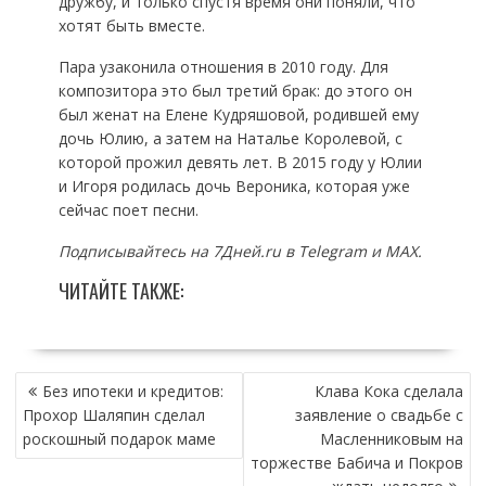
дружбу, и только спустя время они поняли, что
хотят быть вместе.
Пара узаконила отношения в 2010 году. Для
композитора это был третий брак: до этого он
был женат на Елене Кудряшовой, родившей ему
дочь Юлию, а затем на Наталье Королевой, с
которой прожил девять лет. В 2015 году у Юлии
и Игоря родилась дочь Вероника, которая уже
сейчас поет песни.
Подписывайтесь на 7Дней.ru в Telegram и MAX.
ЧИТАЙТЕ ТАКЖЕ:
НАВИГАЦИЯ
Без ипотеки и кредитов:
Клава Кока сделала
ПО
Прохор Шаляпин сделал
заявление о свадьбе с
ЗАПИСЯМ
роскошный подарок маме
Масленниковым на
торжестве Бабича и Покров