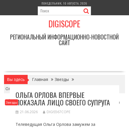
Перейти
ПОНЕДЕЛЬНИК, 10 АВГУСТА, 2026
к
содержимому
DIGISCOPE
РЕГИОНАЛЬНЫЙ ИНФОРМАЦИОННО-НОВОСТНОЙ
САЙТ
Вы здесь
Главная
Звезды
Ольга Орлова впервые показала лицо своего супруга
ОЛЬГА ОРЛОВА ВПЕРВЫЕ
ПОКАЗАЛА ЛИЦО СВОЕГО СУПРУГА
Звезды
21.06.2026
DIGIS567COPE
Телеведущая Ольга Орлова замужем за