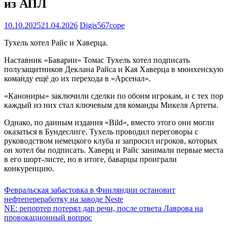
из АПЛ
10.10.2025
21.04.2026
Digis567cope
Тухель хотел Райс и Хаверца.
Наставник «Баварии» Томас Тухель хотел подписать
полузащитников Деклана Райса и Кая Хаверца в мюнхенскую
команду ещё до их перехода в «Арсенал».
«Канониры» заключили сделки по обоим игрокам, и с тех пор
каждый из них стал ключевым для команды Микеля Артеты.
Однако, по данным издания «Bild», вместо этого они могли
оказаться в Бундеслиге. Тухель проводил переговоры с
руководством немецкого клуба и запросил игроков, которых
он хотел бы подписать. Хаверц и Райс занимали первые места
в его шорт-листе, но в итоге, баварцы проиграли
конкуренцию.
Навигация
Февральская забастовка в Финляндии остановит
нефтепереработку на заводе Neste
по
NE: репортер потерял дар речи, после ответа Лаврова на
записям
провокационный вопрос