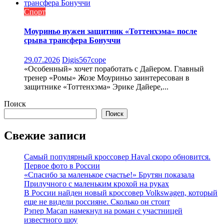
Спорт
Моуриньо нужен защитник «Тоттенхэма» после
срыва трансфера Бонуччи
29.07.2026
Digis567cope
«Особенный» хочет поработать с Дайером. Главный
тренер «Ромы» Жозе Моуриньо заинтересован в
защитнике «Тоттенхэма» Эрике Дайере,...
Поиск
Поиск
Свежие записи
Самый популярный кроссовер Haval скоро обновится.
Первое фото в России
«Спасибо за маленькое счастье!» Брутян показала
Прилучного с маленьким крохой на руках
В России найден новый кроссовер Volkswagen, который
еще не видели россияне. Сколько он стоит
Рэпер Macan намекнул на роман с участницей
известного шоу