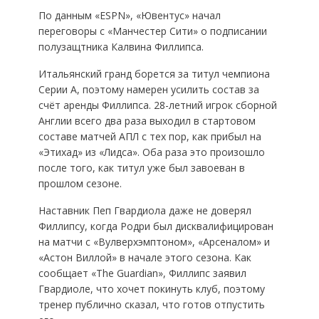
По данным «ESPN», «Ювентус» начал
переговоры с «Манчестер Сити» о подписании
полузащтника Калвина Филлипса.
Итальянский гранд борется за титул чемпиона
Серии А, поэтому намерен усилить состав за
счёт аренды Филлипса. 28-летний игрок сборной
Англии всего два раза выходил в стартовом
составе матчей АПЛ с тех пор, как прибыл на
«Этихад» из «Лидса». Оба раза это произошло
после того, как титул уже был завоеван в
прошлом сезоне.
Наставник Пеп Гвардиола даже не доверял
Филлипсу, когда Родри был дисквалифицирован
на матчи с «Вулверхэмптоном», «Арсеналом» и
«Астон Виллой» в начале этого сезона. Как
сообщает «The Guardian», Филлипс заявил
Гвардиоле, что хочет покинуть клуб, поэтому
тренер публично сказал, что готов отпустить