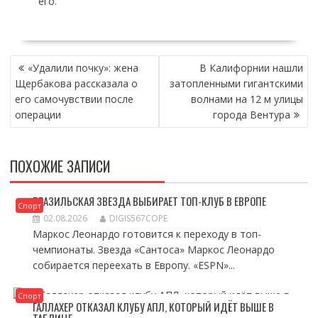
его.
НАВИГАЦИЯ
«Удалили почку»: жена
В Калифорнии нашли
ПО
Щербакова рассказала о
затопленными гигантскими
ЗАПИСЯМ
его самочувствии после
волнами на 12 м улицы
операции
города Вентура
ПОХОЖИЕ ЗАПИСИ
БРАЗИЛЬСКАЯ ЗВЕЗДА ВЫБИРАЕТ ТОП-КЛУБ В ЕВРОПЕ
Спорт
02.08.2026
DIGIS567COPE
Маркос Леонардо готовится к переходу в топ-
чемпионаты. Звезда «Сантоса» Маркос Леонардо
собирается переехать в Европу. «ESPN»...
Спорт
ГАЛЛАХЕР ОТКАЗАЛ КЛУБУ АПЛ, КОТОРЫЙ ИДЁТ ВЫШЕ В