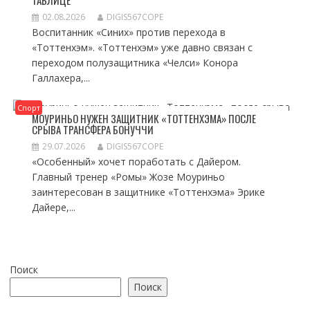
ТАБЛИЦЕ
02.08.2026
DIGIS567COPE
Воспитанник «Синих» против перехода в
«Тоттенхэм». «Тоттенхэм» уже давно связан с
переходом полузащитника «Челси» Конора
Галлахера,...
Спорт
МОУРИНЬО НУЖЕН ЗАЩИТНИК «ТОТТЕНХЭМА» ПОСЛЕ
СРЫВА ТРАНСФЕРА БОНУЧЧИ
29.07.2026
DIGIS567COPE
«Особенный» хочет поработать с Дайером.
Главный тренер «Ромы» Жозе Моуриньо
заинтересован в защитнике «Тоттенхэма» Эрике
Дайере,...
Поиск
Поиск