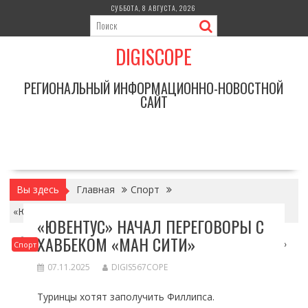
Перейти
СУББОТА, 8 АВГУСТА, 2026
к
содержимому
DIGISCOPE
РЕГИОНАЛЬНЫЙ ИНФОРМАЦИОННО-НОВОСТНОЙ
САЙТ
Вы здесь
Главная
Спорт
«Ювентус» начал переговоры с хавбеком «Ман Сити»
«ЮВЕНТУС» НАЧАЛ ПЕРЕГОВОРЫ С
ХАВБЕКОМ «МАН СИТИ»
Спорт
07.11.2025
DIGIS567COPE
Туринцы хотят заполучить Филлипса.