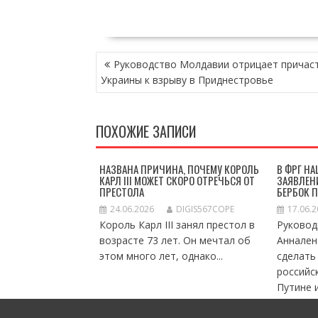
НАВИГАЦИЯ
Руководство Молдавии отрицает причас
ПО
Украины к взрыву в Приднестровье
ЗАПИСЯМ
ПОХОЖИЕ ЗАПИСИ
НАЗВАНА ПРИЧИНА, ПОЧЕМУ КОРОЛЬ
В ФРГ Н
КАРЛ III МОЖЕТ СКОРО ОТРЕЧЬСЯ ОТ
ЗАЯВЛЕН
ПРЕСТОЛА
БЕРБОК 
24.06.2026
DIGIS567COPE
17.06.
Король Карл III занял престол в
Руковод
возрасте 73 лет. Он мечтал об
Аннален
этом много лет, однако...
сделать
российс
Путине и.