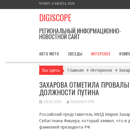
Перейти
ЧЕТВЕРГ, 6 АВГУСТА, 2026
к
DIGISCOPE
содержимому
РЕГИОНАЛЬНЫЙ ИНФОРМАЦИОННО-
НОВОСТНОЙ САЙТ
АВТО МОТО
ЗВЕЗДЫ
ИНТЕРЕНОЕ
КОМП
Вы здесь
Главная
Интереное
Заха
ЗАХАРОВА ОТМЕТИЛА ПРОВАЛЫ 
ДОЛЖНОСТИ ПУТИНА
29.03.2025
DIGIS567COPE
Российский представитель МИД Мария Захар
Себастиана Фишера, который заявил, что в 
фамилией президента РФ.