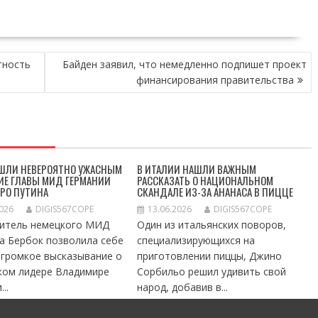
тность
Байден заявил, что немедленно подпишет проект
финансирования правительства
АШЛИ НЕВЕРОЯТНО УЖАСНЫМ
В ИТАЛИИ НАШЛИ ВАЖНЫМ
ИЕ ГЛАВЫ МИД ГЕРМАНИИ
РАССКАЗАТЬ О НАЦИОНАЛЬНОМ
ПРО ПУТИНА
СКАНДАЛЕ ИЗ-ЗА АНАНАСА В ПИЦЦЕ
2026
DIGIS567COPE
13.06.2026
DIGIS567COPE
итель немецкого МИД
Один из итальянских поворов,
а Бербок позволила себе
специализирующихся на
 громкое высказывание о
приготовлении пиццы, Джино
ком лидере Владимире
Сорбильо решил удивить свой
..
народ, добавив в...