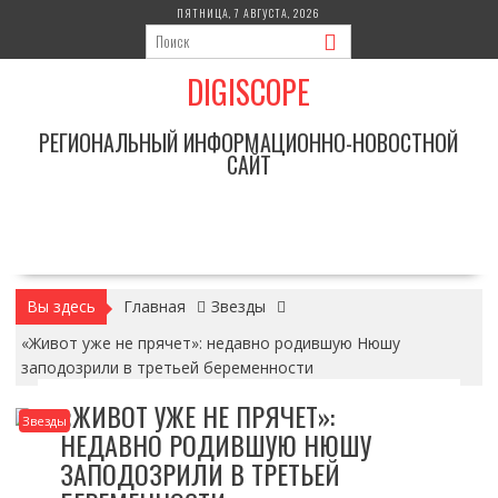
Перейти
ПЯТНИЦА, 7 АВГУСТА, 2026
к
содержимому
DIGISCOPE
РЕГИОНАЛЬНЫЙ ИНФОРМАЦИОННО-НОВОСТНОЙ
САЙТ
Вы здесь
Главная
Звезды
«Живот уже не прячет»: недавно родившую Нюшу
заподозрили в третьей беременности
«ЖИВОТ УЖЕ НЕ ПРЯЧЕТ»:
Звезды
НЕДАВНО РОДИВШУЮ НЮШУ
ЗАПОДОЗРИЛИ В ТРЕТЬЕЙ