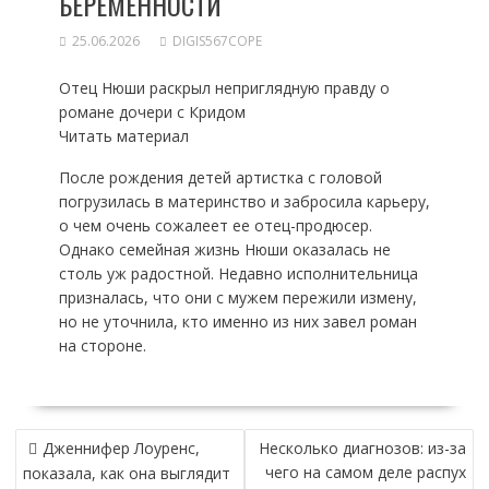
БЕРЕМЕННОСТИ
25.06.2026
DIGIS567COPE
Отец Нюши раскрыл неприглядную правду о
романе дочери с Кридом
Читать материал
После рождения детей артистка с головой
погрузилась в материнство и забросила карьеру,
о чем очень сожалеет ее отец-продюсер.
Однако семейная жизнь Нюши оказалась не
столь уж радостной. Недавно исполнительница
призналась, что они с мужем пережили измену,
но не уточнила, кто именно из них завел роман
на стороне.
НАВИГАЦИЯ
Дженнифер Лоуренс,
Несколько диагнозов: из-за
ПО
чего на самом деле распух
показала, как она выглядит
ЗАПИСЯМ