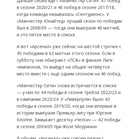
Дальше снова идёт «Манчестер Сити»: 47 побед
в сезоне 2020/21 и 46 побед в сезоне 2017/18,
когда команда называлась «Сентурионс». У
«Манчестер Юнайтед» лучший сезон по победам
был в 2008/09 — тогда они выиграли 46 матчей,
и это пятое место в списке.
А вот «Арсенал» уже сейчас на шестой строчке с
45 победами в 62 матчах этого сезона. Если в
субботу они обыграют «ПСЖ» в финале Лиги
чемпионов, то выйдут на общее четвёртое
место вместе с ещё одним сезоном на 46 побед.
«Манчестер Сити» снова встречается в списке
— у них по 44 победы в сезоне требла 2022/23 и
в кампании 2023/24. У «Ливерпуля» было 43
победы в сезоне 2019/20, когда они впервые в
истории выиграли Премьер-лигу при Юргене
Клоппе. Замыкает десятку «Челси» — 42 победы
в сезоне 2004/05 при Жозе Моуринью.
В общем, «Арсенал» уже совсем рядом с