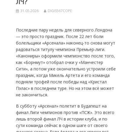
ЛЧ?
31.05.2026
DIGIS567COPE
Последние пару недель для северного Лондона
— это просто праздник. После 22 лет боли
болельщики «Арсенала» наконец-то снова могут
радоваться титулу чемпиона Премьер-лиги.
«Канониры» оформили чемпионство после того,
как «Борнмут» отобрал очки у «Манчестер
Сити», а потом уже окончательно устроили себе
праздник, когда Микель Артета и его команда
подняли трофей после победы над «Кристал
Пэлас» в последнем туре. Но на этом всё может
не закончиться.
В субботу «Арсенал» полетит в Будапешт на
финал Лиги чемпионов против «ПСЖ». Это всего
лишь второй финал ЛЧ в истории клуба, и по
сути команда сейчас в одном шаге от своего
лучшего сезона. Если Артета и его игроки всё-