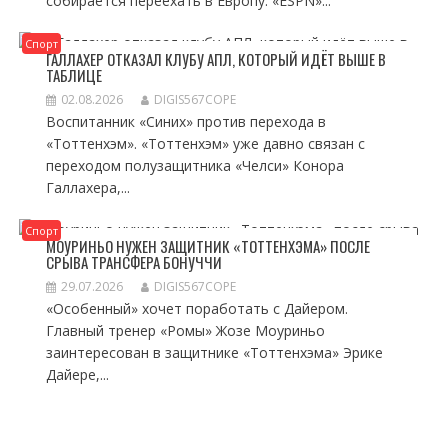
собирается переехать в Европу. «ESPN»...
Спорт
ГАЛЛАХЕР ОТКАЗАЛ КЛУБУ АПЛ, КОТОРЫЙ ИДЁТ ВЫШЕ В
ТАБЛИЦЕ
02.08.2026
DIGIS567COPE
Воспитанник «Синих» против перехода в
«Тоттенхэм». «Тоттенхэм» уже давно связан с
переходом полузащитника «Челси» Конора
Галлахера,...
Спорт
МОУРИНЬО НУЖЕН ЗАЩИТНИК «ТОТТЕНХЭМА» ПОСЛЕ
СРЫВА ТРАНСФЕРА БОНУЧЧИ
29.07.2026
DIGIS567COPE
«Особенный» хочет поработать с Дайером.
Главный тренер «Ромы» Жозе Моуриньо
заинтересован в защитнике «Тоттенхэма» Эрике
Дайере,...