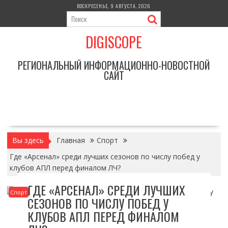
Перейти
ВОСКРЕСЕНЬЕ, 9 АВГУСТА, 2026
к
содержимому
DIGISCOPE
РЕГИОНАЛЬНЫЙ ИНФОРМАЦИОННО-НОВОСТНОЙ
САЙТ
Вы здесь
Главная
Спорт
Где «Арсенал» среди лучших сезонов по числу побед у
клубов АПЛ перед финалом ЛЧ?
ГДЕ «АРСЕНАЛ» СРЕДИ ЛУЧШИХ
Спорт
СЕЗОНОВ ПО ЧИСЛУ ПОБЕД У
КЛУБОВ АПЛ ПЕРЕД ФИНАЛОМ